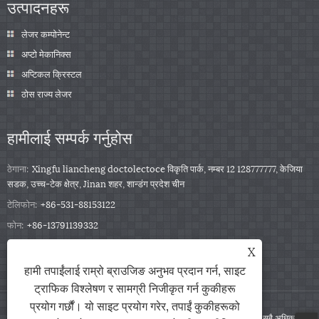
उत्पादनहरू
लेजर कम्पोनेन्ट
अप्टो मेकानिक्स
अप्टिकल क्रिस्टल
ठोस राज्य लेजर
हामीलाई सम्पर्क गर्नुहोस
ठेगाना:
Xingfu liancheng doctolectoce विकृति पार्क, नम्बर 12 128777777, केजिया
सडक, उच्च-टेक क्षेत्र, Jinan शहर, शान्डंग प्रदेश चीन
टेलिफोन:
+86-531-88153122
फोन:
+86-13791139332
इमेल:
jingxu@coupletech.com
X
हामी तपाईंलाई राम्रो ब्राउजिङ अनुभव प्रदान गर्न, साइट
ट्राफिक विश्लेषण र सामग्री निजीकृत गर्न कुकीहरू
प्रयोग गर्छौं। यो साइट प्रयोग गरेर, तपाईं कुकीहरूको
प्रतिलिपि अधिकार © 20222 दुई 2 क्लबेट कम्पनी, LTD. - POCKELS कोषहरू - सबै अधिकार