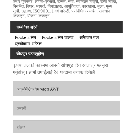
स्थिर गुणस्तर, लागत-प्रभावी, उन्नत, नयाँ, नवीनतम बिक्री, उच्च शक्ति,
नियमित, स्थिर, भरपर्दो, निर्माताहरू, आपूर्तिकर्ता, कारखाना, मूल्य, मूल्य
सूची, उद्धरण, ISO9001, 1 वर्ष वारेन्टी, प्राविधिक समर्थन, समाधान
डिजाइन, योजना डिजाइन
सम्बन्धित श्रेणी
Pockels सेल
Pockels सेल चालक
अप्टिकल तत्व
ध्रुवीकरण अप्टिक
सोधपुछ पठाउनुहोस्
कृपया तलको फारममा आफ्नो सोधपुछ दिन स्वतन्त्र महसुस
गर्नुहोस्। हामी तपाईंलाई 24 घण्टामा जवाफ दिनेछौं।