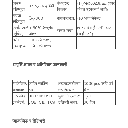
आयाम
वेभफ्रन्ट
<Î»/4@632.8nm (एयर
+०.०/-०.२ मिमी
सहिष्णुता:
विरूपण:
स्पेस्ड प्रकारको लागि)
मन्दता
Î»/300
समानान्तरता:
<10 आर्क सेकेन्ड
सहिष्णुता:
एपर्चर खाली
> 90% केन्द्रीय
क्वार्टर-वेभ (Î»/4), हाफ-
मानक लहर:
गर्नुहोस्:
क्षेत्र
वेभ (Î»/2)
तरंग
50-650nm,
लम्बाइ: 4
550-750nm
आपूर्ति क्षमता र अतिरिक्त जानकारी
प्याकेजिङ:
कार्टन प्याकिंग
P
उत्पादनशीलता:
2000pcs प्रति वर्ष
यातायात:
हावा
उत्पतिस्थान:
चीन
HS कोड:
9001909090
भुक्तानी प्रकार:
T/T
इन्कोटर्म:
FOB, CIF, FCA
डेलिभरी समय:
30 दिन
प्याकेजिङ र डेलिभरी