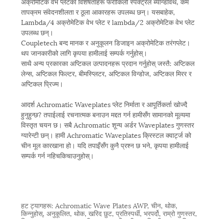
अक्रोमेटिक वेभ प्लेटका विशेषताहरू फराकिलो स्पेक्ट्रल ब्यान्डविथ, कम
तापक्रम संवेदनशीलता र ठूला आकारहरू उपलब्ध छन्। यसबाहेक,
Lambda/4 अक्रोमेटिक वेभ प्लेट र lambda/2 अक्रोमेटिक वेभ प्लेट
उपलब्ध छन्।
Coupletech बन्द मानक र अनुकूलन डिजाइन अक्रोमेटिक तरंगप्लेट।
थप जानकारीको लागि कृपया हामीलाई सम्पर्क गर्नुहोस्।
साथै अन्य प्रकारका अप्टिकल उत्पादनहरू प्रदान गर्नुहोस् जस्तै: अप्टिकल
लेन्स, अप्टिकल फिल्टर, बीमस्प्लिटर, अप्टिकल विन्डोज, अप्टिकल मिरर र
अप्टिकल प्रिज्म।
आदर्श Achromatic Waveplates प्लेट निर्माता र आपूर्तिकर्ता खोज्दै
हुनुहुन्छ? तपाईलाई रचनात्मक बनाउन मद्दत गर्न हामीसँग सामानको मूल्यमा
विस्तृत चयन छ। सबै Achromatic शून्य अर्डर Waveplates गुणस्तर
ग्यारेन्टी छन्। हामी Achromatic Waveplates क्रिस्टल क्वार्ट्ज को
चीन मूल कारखाना हो। यदि तपाइँसँग कुनै प्रश्न छ भने, कृपया हामीलाई
सम्पर्क गर्न नहिचकिचाउनुहोस्।
हट ट्यागहरू: Achromatic Wave Plates AWP, चीन, थोक,
किन्नुहोस्, अनुकूलित, थोक, खरिद छुट, प्रतिस्पर्धी, भरपर्दो, राम्रो गुणस्तर,