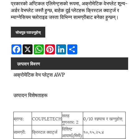
प्रकारको अप्टिकल एलिमेन्ट्सको रूपमा, अक्रोमेटिक वेभप्लेट शून्य-
अर्डर वेभप्लेट जस्तै हुन्छ, बाहेक दुई प्लेटहरू क्रिस्टल क्वार्ट्ज र
म्याग्नेसियम फ्लोराइड जस्ता विभिन्न सामग्रीबाट बनेका हुन्छन्।
सोधपुछ पठाउनुहोस्
Facebook
X
WhatsApp
Pinterest
LinkedIn
Share
उत्पादन विवरण
अक्रोमेटिक वेभ प्लेट्स AWP
उत्पादन विशेषताहरू
सतह
ब्रान्ड:
COUPLETECH
0/10 स्क्र्याच र खन्नुहोस्
गुणस्तर: 2
विशिष्ट
सामग्री:
क्रिस्टल क्वार्ट्ज
१०,१५,२५.४
आयामÎ(मिमी):