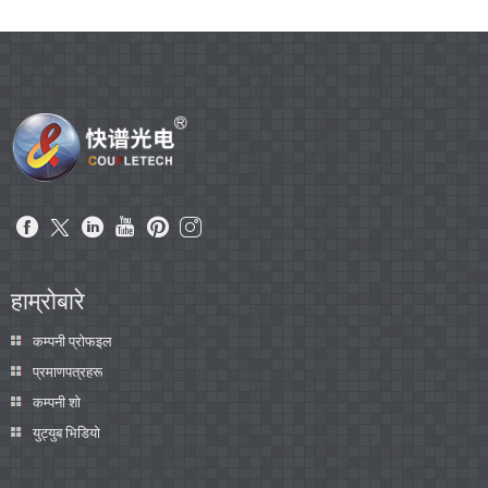
हाम्रोबारे
कम्पनी प्रोफइल
प्रमाणपत्रहरू
कम्पनी शो
युट्युब भिडियो