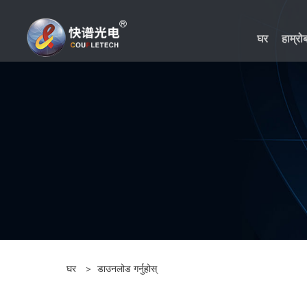
घर
हाम्रोब
घर
>
डाउनलोड गर्नुहोस्