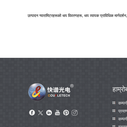
उत्पादन प्यारामिटरहरूको थप विवरणहरू, थप व्यापक प्राविधिक मार्गदर्शन, कृ
हाम्रोब
कम्पन
प्रमा
कम्पन
युट्यु